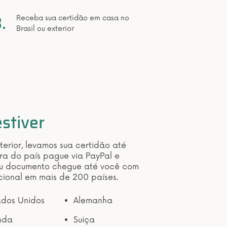
.
Receba sua certidão em casa no
Brasil ou exterior
stiver
xterior, levamos sua certidão até
ra do país pague via PayPal e
u documento chegue até você com
cional em mais de 200 países.
ados Unidos
Alemanha
anda
Suiça