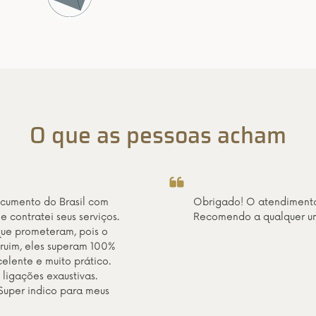
O que as pessoas acham
Tomei conhecimento da Central das Certidões através da
Embaixada Suíça nos Estados Unidos. A princípio não acreditei qu
processo pudesse ser tão fácil e ágil, mas como precisava da min
Certidão com certa urgência, resolvi dar um voto de confiança.
Ainda bem que o fiz! Estou bastante feliz com o serviço prestado 
com certeza recomendarei a Central das Certidões para outros
brasileiros dentro e fora do país.
Viviane Robadey, Estados Unidos da Amér