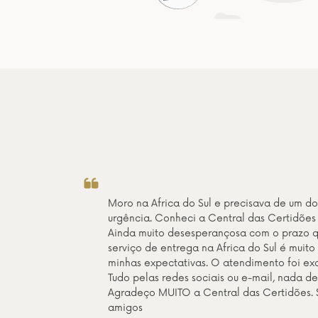
dimento da Central das Certidões é excelente.
quer um.
Daisy Marques da Silva