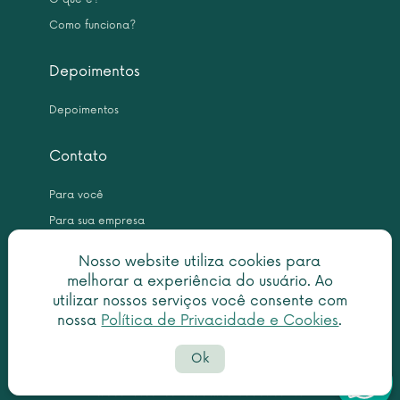
Como funciona?
Depoimentos
Depoimentos
Contato
Para você
Para sua empresa
Nosso website utiliza cookies para
melhorar a experiência do usuário. Ao
utilizar nossos serviços você consente com
nossa
Política de Privacidade e Cookies
.
Copyright © 2026 Leme Inteligência Forense 10.999.476/0001-31. All
Ok
rights reserved.
Política de privacidade
|
Termo de utilização
Botã
faleconosco@centraldascertidoes.com.br